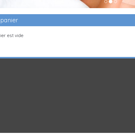
 panier
ier est vide