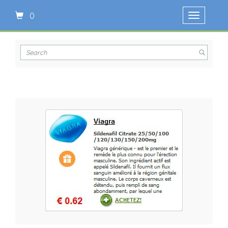
0
Ouvrir
le
menu