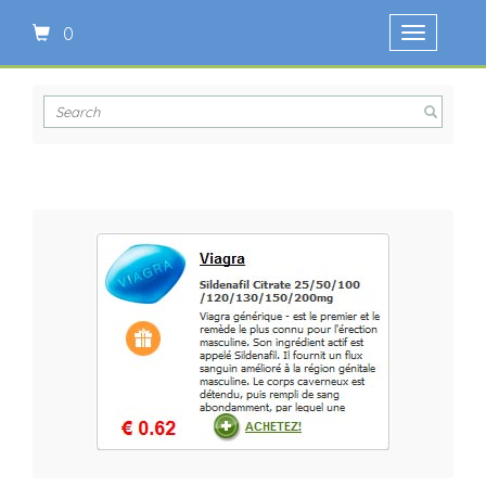
0
Ouvrir
le
menu