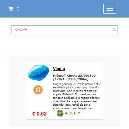
0
Ouvrir
le
menu